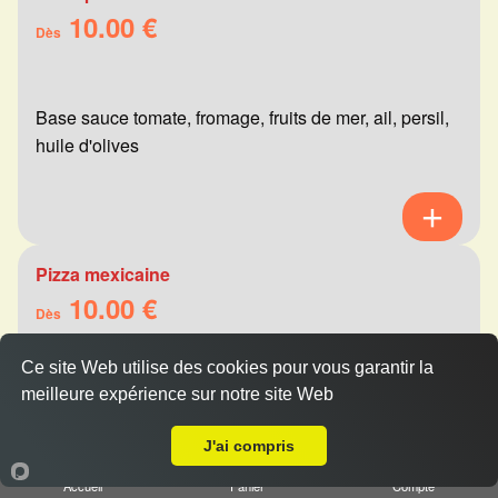
10.00 €
Dès
Base sauce tomate, fromage, fruits de mer, ail, persil,
huile d'olives
Pizza mexicaine
10.00 €
Dès
Ce site Web utilise des cookies pour vous garantir la
meilleure expérience sur notre site Web
Base sauce tomate, fromage, viande hachée,
Livraison sur Reims Henry Vasnier
merguez, champignons, poivrons
J'ai compris
Accueil
Panier
Compte