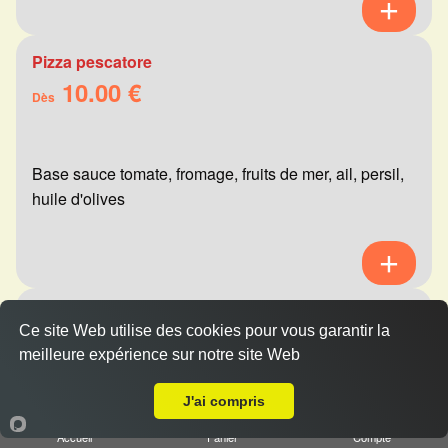
Pizza pescatore
10.00 €
Dès
Base sauce tomate, fromage, fruits de mer, ail, persil,
huile d'olives
Pizza mexicaine
Ce site Web utilise des cookies pour vous garantir la
10.00 €
Dès
meilleure expérience sur notre site Web
A Emporter sur Reims Henry Vasnier
J'ai compris
Base sauce tomate, fromage, viande hachée,
Accueil
Panier
Compte