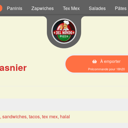
Paninis
Zapwiches
Tex Mex
Salades
Pâtes
À emporter
asnier
Précommande pour 18h20
s, sandwiches, tacos, tex mex, halal