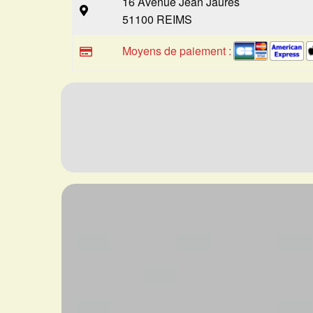
16 Avenue Jean Jaures
51100 REIMS
Moyens de paiement :