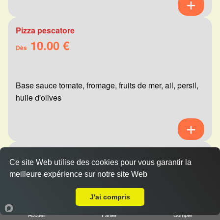
Pizza pescatore
10.00 €
Dès
Base sauce tomate, fromage, fruits de mer, ail, persil,
huile d'olives
Pizza mexicaine
Ce site Web utilise des cookies pour vous garantir la
10.00 €
Dès
meilleure expérience sur notre site Web
A Emporter sur Reims Henry Vasnier
J'ai compris
Base sauce tomate, fromage, viande hachée,
Accueil
Panier
Compte