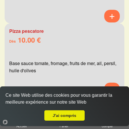
Pizza pescatore
10.00 €
Dès
Base sauce tomate, fromage, fruits de mer, ail, persil,
huile d'olives
Ce site Web utilise des cookies pour vous garantir la
meilleure expérience sur notre site Web
Pizza mexicaine
A Emporter sur Reims Henry Vasnier
10.00 €
Dès
J'ai compris
Accueil
Panier
Compte