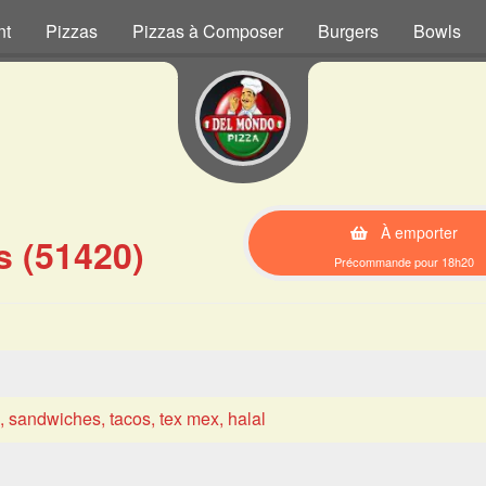
nt
Pizzas
Pizzas à Composer
Burgers
Bowls
À emporter
s (51420)
Précommande pour 18h20
s, sandwiches, tacos, tex mex, halal