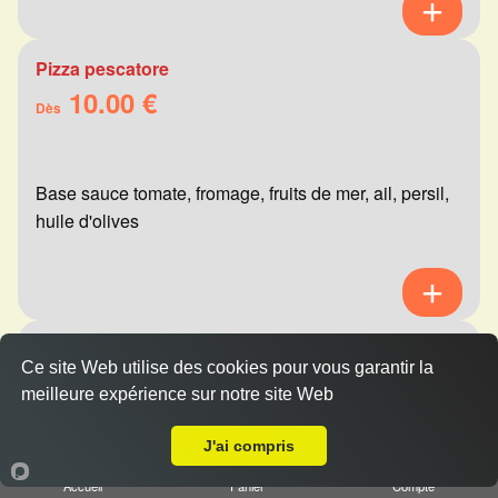
Pizza pescatore
10.00 €
Dès
Base sauce tomate, fromage, fruits de mer, ail, persil,
huile d'olives
Pizza mexicaine
Ce site Web utilise des cookies pour vous garantir la
10.00 €
Dès
meilleure expérience sur notre site Web
A Emporter sur Witry lès Reims
J'ai compris
Base sauce tomate, fromage, viande hachée,
Accueil
Panier
Compte