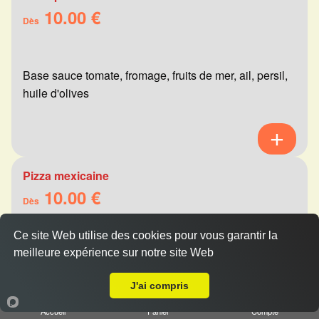
10.00 €
Dès
Base sauce tomate, fromage, fruits de mer, ail, persil,
huile d'olives
Pizza mexicaine
10.00 €
Dès
Ce site Web utilise des cookies pour vous garantir la
meilleure expérience sur notre site Web
Base sauce tomate, fromage, viande hachée,
Livraison sur Witry lès Reims
merguez, champignons, poivrons
J'ai compris
Accueil
Panier
Compte