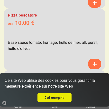
Pizza pescatore
10.00 €
Dès
Base sauce tomate, fromage, fruits de mer, ail, persil,
huile d'olives
Pizza mexicaine
Ce site Web utilise des cookies pour vous garantir la
10.00 €
Dès
meilleure expérience sur notre site Web
A Emporter sur Witry lès Reims
J'ai compris
Base sauce tomate, fromage, viande hachée,
Accueil
Panier
Compte