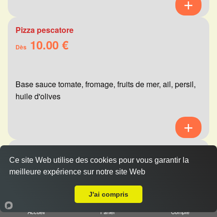
Pizza pescatore
10.00 €
Dès
Base sauce tomate, fromage, fruits de mer, ail, persil,
huile d'olives
Pizza mexicaine
Ce site Web utilise des cookies pour vous garantir la
10.00 €
Dès
meilleure expérience sur notre site Web
A Emporter sur Witry lès Reims
J'ai compris
Base sauce tomate, fromage, viande hachée,
Accueil
Panier
Compte