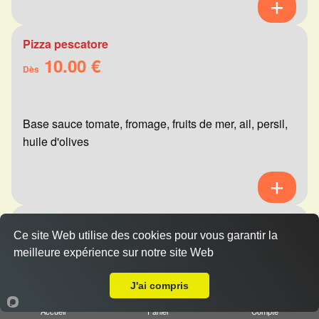
Pizza pescatore
10.00 €
Dès
Base sauce tomate, fromage, fruits de mer, ail, persil,
huile d'olives
Pizza mexicaine
Ce site Web utilise des cookies pour vous garantir la
10.00 €
Dès
meilleure expérience sur notre site Web
A Emporter sur Reims Châtillons
J'ai compris
Base sauce tomate, fromage, viande hachée,
Accueil
Panier
Compte