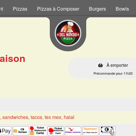
nt
Pizzas
Pizzas à Composer
Burgers
Bowls
Maison
À emporter
Précommande pour 11h20
s, sandwiches, tacos, tex mex, halal