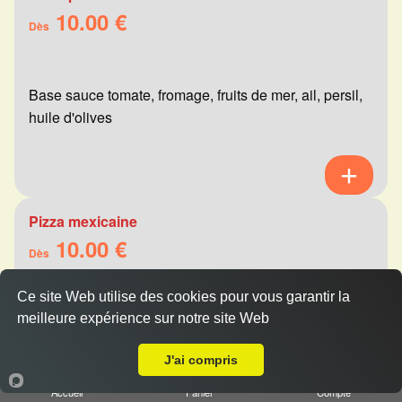
10.00 €
Dès
Base sauce tomate, fromage, fruits de mer, ail, persil,
huile d'olives
Pizza mexicaine
10.00 €
Dès
Ce site Web utilise des cookies pour vous garantir la
meilleure expérience sur notre site Web
Base sauce tomate, fromage, viande hachée,
Livraison sur Reims Maison Blanche
merguez, champignons, poivrons
J'ai compris
Accueil
Panier
Compte