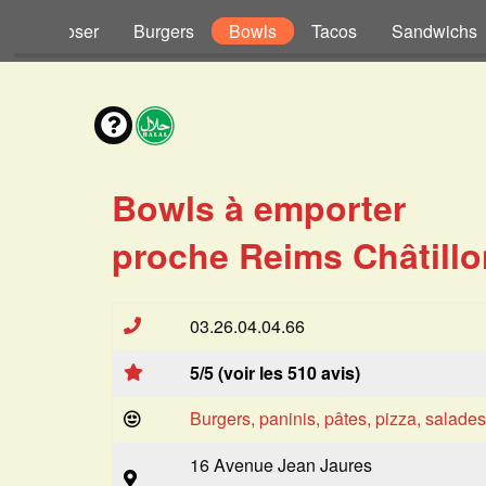
s à Composer
Burgers
Bowls
Tacos
Sandwichs
Bowls à emporter
proche Reims Châtillo
03.26.04.04.66
5/5 (voir les 510 avis)
Burgers, paninis, pâtes, pizza, salade
16 Avenue Jean Jaures