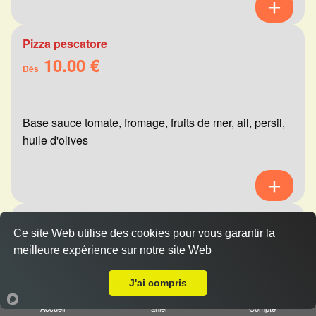
Pizza pescatore
10.00 €
Dès
Base sauce tomate, fromage, fruits de mer, ail, persil,
huile d'olives
Pizza mexicaine
Ce site Web utilise des cookies pour vous garantir la
10.00 €
Dès
meilleure expérience sur notre site Web
A Emporter sur Reims Châtillons
J'ai compris
Base sauce tomate, fromage, viande hachée,
Accueil
Panier
Compte