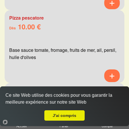
Pizza pescatore
10.00 €
Dès
Base sauce tomate, fromage, fruits de mer, ail, persil,
huile d'olives
Pizza mexicaine
Ce site Web utilise des cookies pour vous garantir la
10.00 €
Dès
meilleure expérience sur notre site Web
A Emporter sur Champigny
J'ai compris
Base sauce tomate, fromage, viande hachée,
Accueil
Panier
Compte