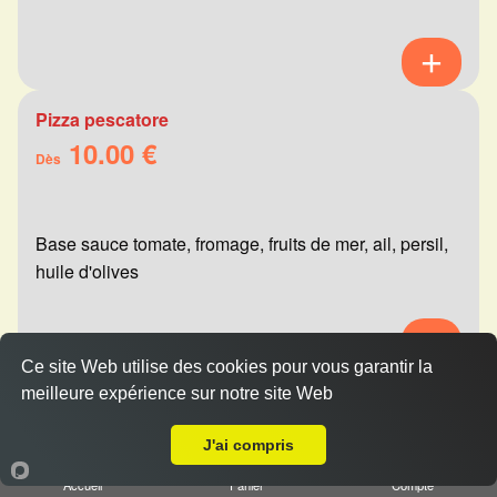
Pizza pescatore
10.00 €
Dès
Base sauce tomate, fromage, fruits de mer, ail, persil,
huile d'olives
Ce site Web utilise des cookies pour vous garantir la
meilleure expérience sur notre site Web
Pizza mexicaine
A Emporter sur Champigny
10.00 €
Dès
J'ai compris
Accueil
Panier
Compte