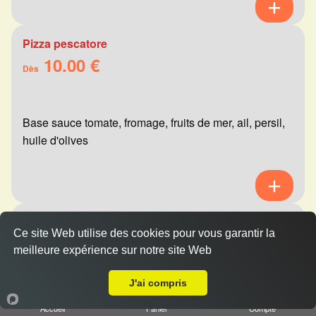
Pizza pescatore
10.00 €
Dès
Base sauce tomate, fromage, fruits de mer, ail, persil,
huile d'olives
Pizza mexicaine
Ce site Web utilise des cookies pour vous garantir la
10.00 €
Dès
meilleure expérience sur notre site Web
A Emporter sur Champigny
J'ai compris
Base sauce tomate, fromage, viande hachée,
Accueil
Panier
Compte