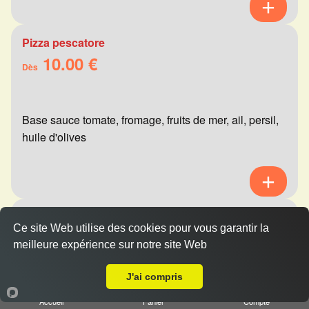
Pizza pescatore
10.00 €
Dès
Base sauce tomate, fromage, fruits de mer, ail, persil,
huile d'olives
Pizza mexicaine
Ce site Web utilise des cookies pour vous garantir la
10.00 €
Dès
meilleure expérience sur notre site Web
A Emporter sur Champigny
J'ai compris
Base sauce tomate, fromage, viande hachée,
Accueil
Panier
Compte