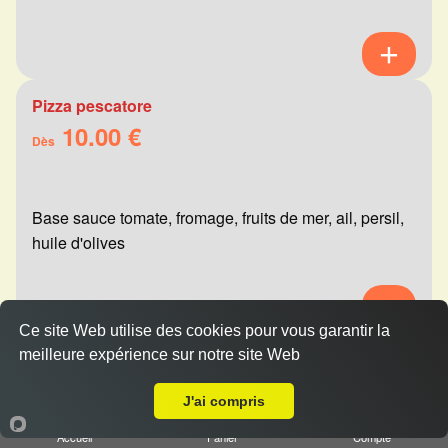
Pizza pescatore
10.00 €
Dès
Base sauce tomate, fromage, fruits de mer, ail, persil,
huile d'olives
Ce site Web utilise des cookies pour vous garantir la
meilleure expérience sur notre site Web
Pizza mexicaine
A Emporter sur Champigny
10.00 €
Dès
J'ai compris
Accueil
Panier
Compte