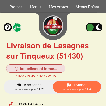
Promos
Menus
Mes envies
Menus Enfant
Livraison de Lasagnes
sur Tinqueux (51430)
Actuellement fermé...
11h00 - 13h45 | 18h00 - 22h15
À emporter
Livraison
Précommande pour 11h20
Précommande pour 11h45
03.26.04.04.66