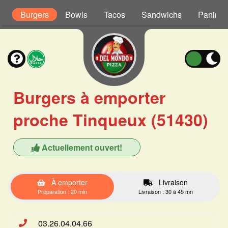
r
Burgers
Bowls
Tacos
Sandwichs
Paninis
Burgers à emporter
proche Tinqueux (51430)
Actuellement ouvert!
À emporter
Livraison
Préparation : 20 min
Livraison : 30 à 45 mn
03.26.04.04.66