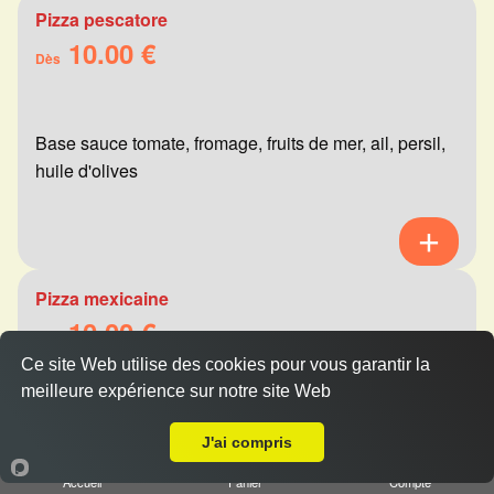
Pizza pescatore
10.00 €
Dès
Base sauce tomate, fromage, fruits de mer, ail, persil,
huile d'olives
Pizza mexicaine
10.00 €
Dès
Ce site Web utilise des cookies pour vous garantir la
meilleure expérience sur notre site Web
A Emporter sur Tinqueux
Base sauce tomate, fromage, viande hachée,
J'ai compris
merguez, champignons, poivrons
Accueil
Panier
Compte