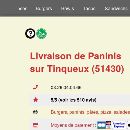
s à Composer
Burgers
Bowls
Tacos
Sandwichs
Livraison de Paninis
sur Tinqueux (51430)
03.26.04.04.66
5/5 (voir les 510 avis)
Burgers, paninis, pâtes, pizza, salade
Moyens de paiement :