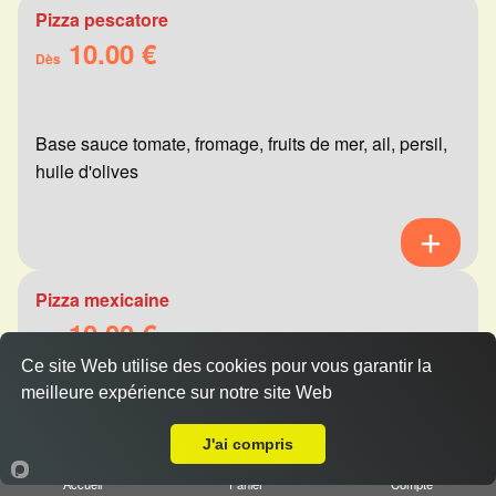
Pizza pescatore
10.00 €
Dès
Base sauce tomate, fromage, fruits de mer, ail, persil,
huile d'olives
Pizza mexicaine
10.00 €
Dès
Ce site Web utilise des cookies pour vous garantir la
meilleure expérience sur notre site Web
A Emporter sur Tinqueux
Base sauce tomate, fromage, viande hachée,
J'ai compris
merguez, champignons, poivrons
Accueil
Panier
Compte