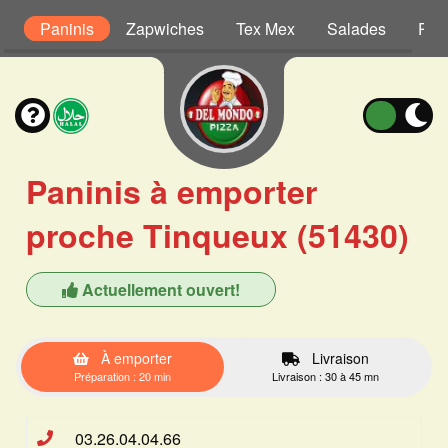
s
Paninis
Zapwiches
Tex Mex
Salades
Pât
Paninis à emporter
proche Tinqueux (51430)
Actuellement ouvert!
À emporter
Livraison
Préparation : 20 min
Livraison : 30 à 45 mn
03.26.04.04.66