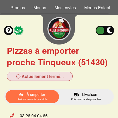
Promos
Menus
Mes envies
Menus Enfant
Pizzas à emporter
proche Tinqueux (51430)
Actuellement fermé...
À emporter
Livraison
Précommande possible
Précommande possible
03.26.04.04.66