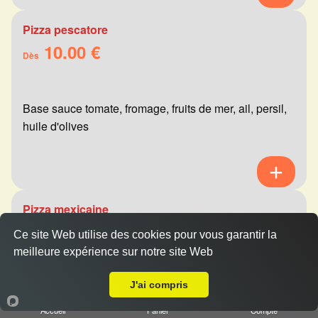
Pizza pescatore
10.00 €
Dès
Base sauce tomate, fromage, fruits de mer, ail, persil,
huile d'olives
Pizza mexicaine
10.00 €
Dès
Ce site Web utilise des cookies pour vous garantir la
meilleure expérience sur notre site Web
A Emporter sur Tinqueux
J'ai compris
Base sauce tomate, fromage, viande hachée,
merguez, champignons, poivrons
Accueil
Panier
Compte