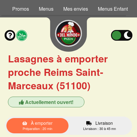
Promos
Menus
Mes envies
Menus Enfant
Lasagnes à emporter
proche Reims Saint-
Marceaux (51100)
Actuellement ouvert!
À emporter
Livraison
Préparation : 20 min
Livraison : 30 à 45 mn