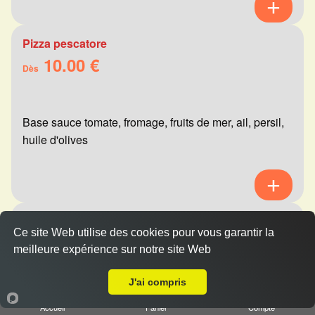
Pizza pescatore
10.00 €
Dès
Base sauce tomate, fromage, fruits de mer, ail, persil,
huile d'olives
Pizza mexicaine
Ce site Web utilise des cookies pour vous garantir la
10.00 €
Dès
meilleure expérience sur notre site Web
A Emporter sur Reims Saint-Marceaux
J'ai compris
Base sauce tomate, fromage, viande hachée,
Accueil
Panier
Compte