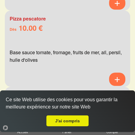
Pizza pescatore
10.00 €
Dès
Base sauce tomate, fromage, fruits de mer, ail, persil,
huile d'olives
Pizza mexicaine
Ce site Web utilise des cookies pour vous garantir la
10.00 €
Dès
meilleure expérience sur notre site Web
A Emporter sur Reims Saint-Marceaux
J'ai compris
Base sauce tomate, fromage, viande hachée,
Accueil
Panier
Compte