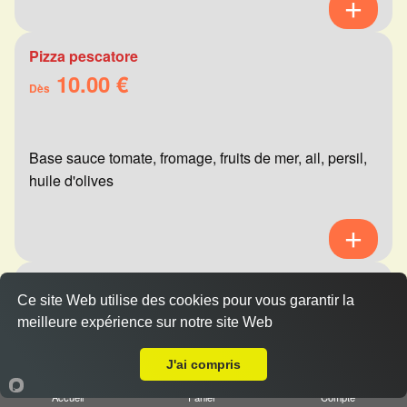
Pizza pescatore
10.00 €
Dès
Base sauce tomate, fromage, fruits de mer, ail, persil,
huile d'olives
Pizza mexicaine
Ce site Web utilise des cookies pour vous garantir la
10.00 €
Dès
meilleure expérience sur notre site Web
A Emporter sur Reims Saint-Marceaux
J'ai compris
Base sauce tomate, fromage, viande hachée,
Accueil
Panier
Compte