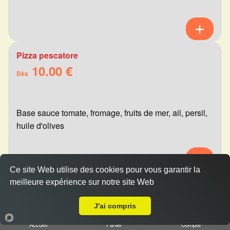
Pizza pescatore
10.00 €
Dès
Base sauce tomate, fromage, fruits de mer, ail, persil,
huile d'olives
Ce site Web utilise des cookies pour vous garantir la
meilleure expérience sur notre site Web
Pizza mexicaine
A Emporter sur Reims Saint-Marceaux
10.00 €
Dès
J'ai compris
Accueil
Panier
Compte