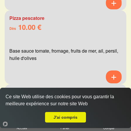
Pizza pescatore
10.00 €
Dès
Base sauce tomate, fromage, fruits de mer, ail, persil,
huile d'olives
Pizza mexicaine
Ce site Web utilise des cookies pour vous garantir la
10.00 €
Dès
meilleure expérience sur notre site Web
A Emporter sur Reims Charles Arnould
J'ai compris
Base sauce tomate, fromage, viande hachée,
Accueil
Panier
Compte