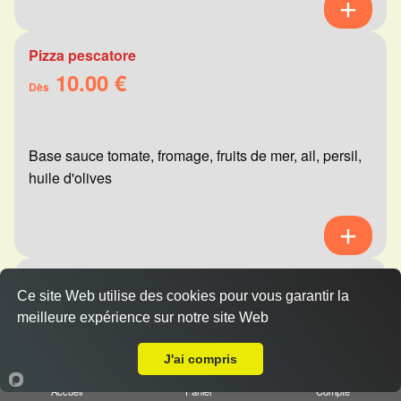
Pizza pescatore
10.00 €
Dès
Base sauce tomate, fromage, fruits de mer, ail, persil,
huile d'olives
Pizza mexicaine
Ce site Web utilise des cookies pour vous garantir la
10.00 €
Dès
meilleure expérience sur notre site Web
A Emporter sur Reims Charles Arnould
J'ai compris
Base sauce tomate, fromage, viande hachée,
Accueil
Panier
Compte