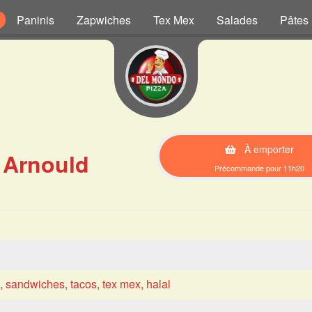
Paninis
Zapwiches
Tex Mex
Salades
Pâtes
À emporter
 Arnould
Précommande pour 11h20
s, sandwiches, tacos, tex mex, halal