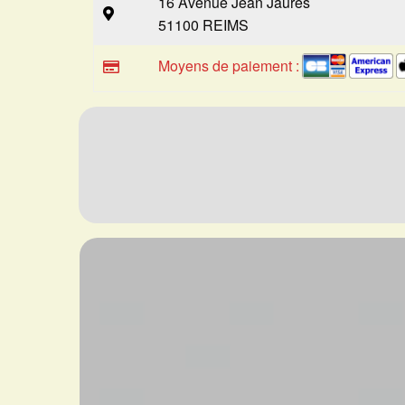
16 Avenue Jean Jaures
51100 REIMS
Moyens de paiement :