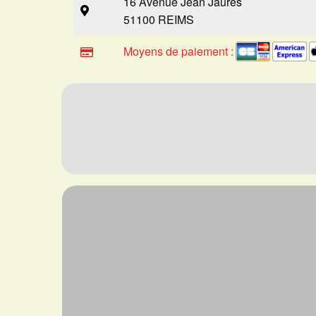
16 Avenue Jean Jaures
51100 REIMS
Moyens de paiement :