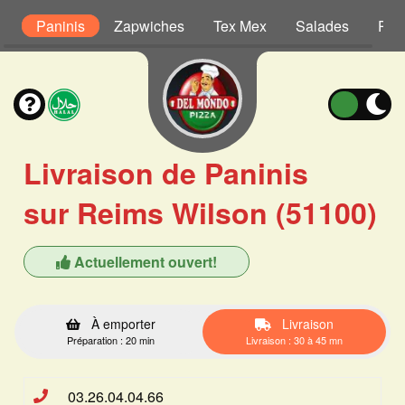
s
Paninis
Zapwiches
Tex Mex
Salades
Pât
Livraison de Paninis
sur Reims Wilson (51100)
Actuellement ouvert!
À emporter
Livraison
Préparation : 20 min
Livraison : 30 à 45 mn
03.26.04.04.66