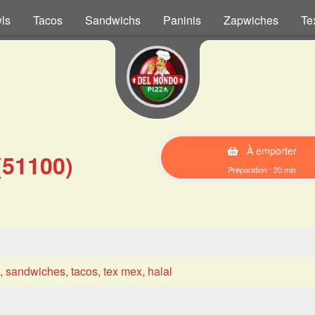
ls
Tacos
Sandwichs
Paninis
Zapwiches
Te
À emporter
(51100)
Préparation : 20 min
s, sandwiches, tacos, tex mex, halal