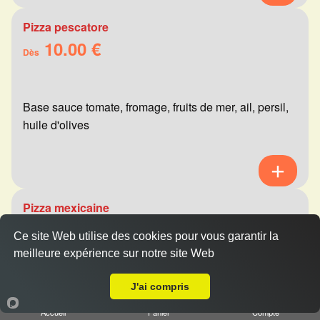
Pizza pescatore
10.00 €
Dès
Base sauce tomate, fromage, fruits de mer, ail, persil,
huile d'olives
Pizza mexicaine
10.00 €
Dès
Ce site Web utilise des cookies pour vous garantir la
meilleure expérience sur notre site Web
Livraison sur Reims Verrerie
Base sauce tomate, fromage, viande hachée,
J'ai compris
merguez, champignons, poivrons
Accueil
Panier
Compte