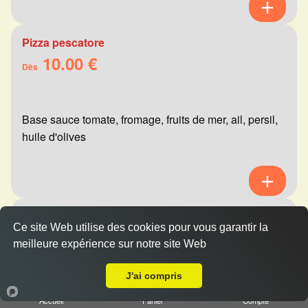
Pizza pescatore
10.00 €
Dès
Base sauce tomate, fromage, fruits de mer, ail, persil,
huile d'olives
Pizza mexicaine
Ce site Web utilise des cookies pour vous garantir la
10.00 €
Dès
meilleure expérience sur notre site Web
A Emporter sur Reims Verrerie
J'ai compris
Base sauce tomate, fromage, viande hachée,
Accueil
Panier
Compte