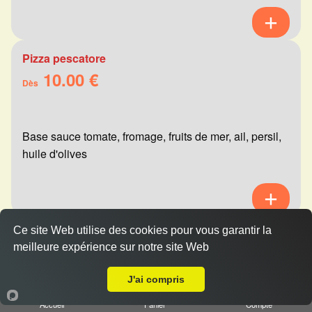
Pizza pescatore
10.00 €
Dès
Base sauce tomate, fromage, fruits de mer, ail, persil,
huile d'olives
Ce site Web utilise des cookies pour vous garantir la
Pizza mexicaine
meilleure expérience sur notre site Web
10.00 €
Livraison sur Reims Verrerie
Dès
J'ai compris
Accueil
Panier
Compte