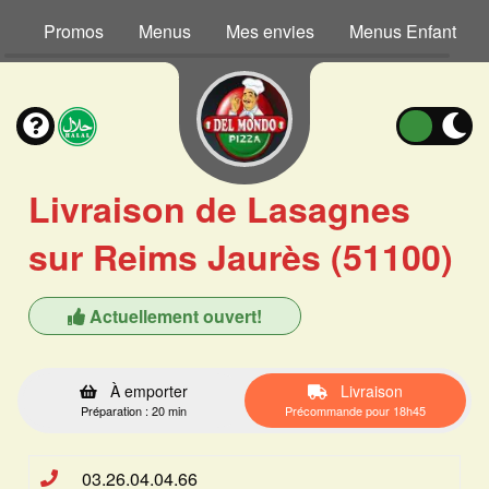
Promos
Menus
Mes envies
Menus Enfant
Livraison de Lasagnes
sur Reims Jaurès (51100)
Actuellement ouvert!
À emporter
Livraison
Préparation : 20 min
Précommande pour 18h45
03.26.04.04.66