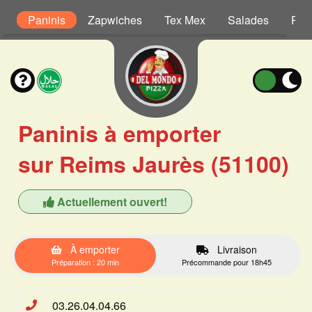
s
Paninis
Zapwiches
Tex Mex
Salades
Pât
Paninis à emporter
sur Reims Jaurès (51100)
Actuellement ouvert!
À emporter
Livraison
Préparation : 20 min
Précommande pour 18h45
03.26.04.04.66