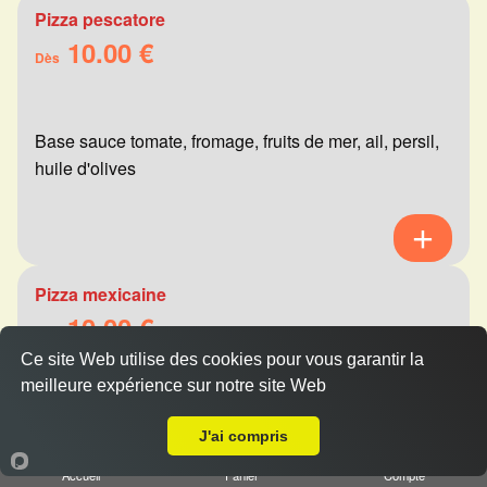
Pizza pescatore
10.00 €
Dès
Base sauce tomate, fromage, fruits de mer, ail, persil,
huile d'olives
Pizza mexicaine
10.00 €
Dès
Ce site Web utilise des cookies pour vous garantir la
meilleure expérience sur notre site Web
A Emporter sur Reims Jaurès
Base sauce tomate, fromage, viande hachée,
J'ai compris
merguez, champignons, poivrons
Accueil
Panier
Compte