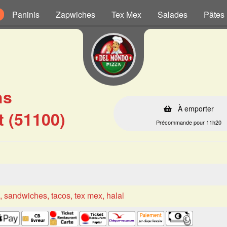
Paninis
Zapwiches
Tex Mex
Salades
Pâtes
hs
À emporter
 (51100)
Précommande pour 11h20
s, sandwiches, tacos, tex mex, halal