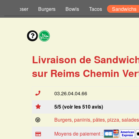
s à Composer
Burgers
Bowls
Tacos
Sandwichs
Livraison de Sandwic
sur Reims Chemin Vert
03.26.04.04.66
5/5 (voir les 510 avis)
Burgers, paninis, pâtes, pizza, salade
Moyens de paiement :