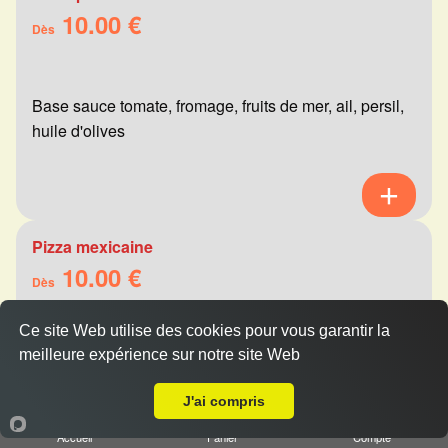
10.00 €
Dès
Base sauce tomate, fromage, fruits de mer, ail, persil,
huile d'olives
Pizza mexicaine
10.00 €
Dès
Ce site Web utilise des cookies pour vous garantir la
meilleure expérience sur notre site Web
Base sauce tomate, fromage, viande hachée,
Livraison sur Reims Chemin Vert
merguez, champignons, poivrons
J'ai compris
Accueil
Panier
Compte