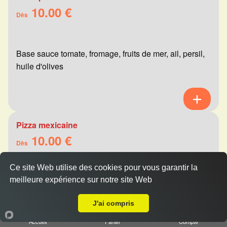
10.00 €
Dès
Base sauce tomate, fromage, fruits de mer, ail, persil,
huile d'olives
Pizza mexicaine
10.00 €
Dès
Ce site Web utilise des cookies pour vous garantir la
meilleure expérience sur notre site Web
Base sauce tomate, fromage, viande hachée,
Livraison sur Reims Chemin Vert
merguez, champignons, poivrons
J'ai compris
Accueil
Panier
Compte