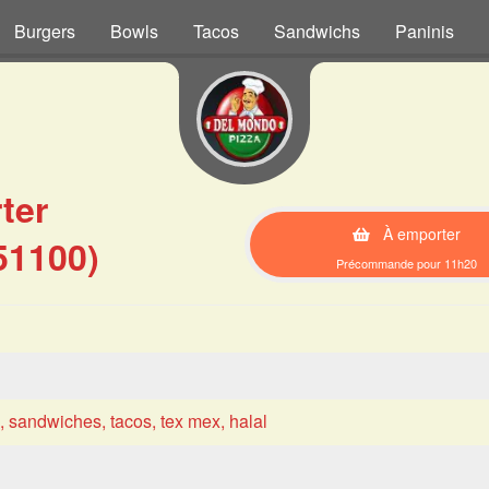
Burgers
Bowls
Tacos
Sandwichs
Paninis
ter
À emporter
51100)
Précommande pour 11h20
s, sandwiches, tacos, tex mex, halal