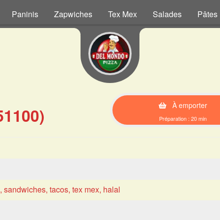
Paninis
Zapwiches
Tex Mex
Salades
Pâtes
À emporter
51100)
Préparation : 20 min
s, sandwiches, tacos, tex mex, halal