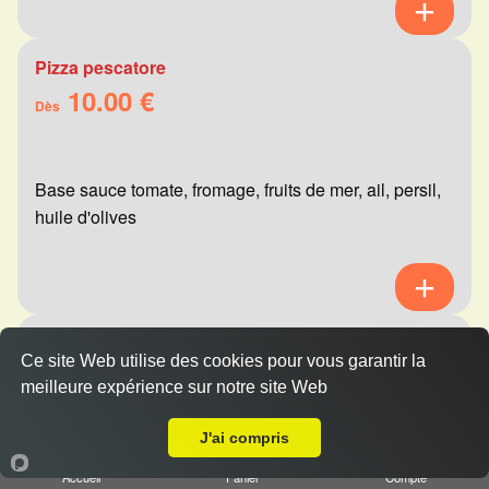
Pizza pescatore
10.00 €
Dès
Base sauce tomate, fromage, fruits de mer, ail, persil,
huile d'olives
Pizza mexicaine
Ce site Web utilise des cookies pour vous garantir la
10.00 €
Dès
meilleure expérience sur notre site Web
A Emporter sur Reims Mairie
J'ai compris
Base sauce tomate, fromage, viande hachée,
Accueil
Panier
Compte