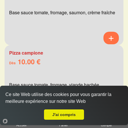
Base sauce tomate, fromage, saumon, crème fraîche
Pizza campione
10.00 €
Dès
Base sauce tomate, fromage, viande hachée,
champignons, olives
Ce site Web utilise des cookies pour vous garantir la
meilleure expérience sur notre site Web
A Emporter sur Reims Mairie
J'ai compris
Pizza calzone jambon
Accueil
Panier
Compte