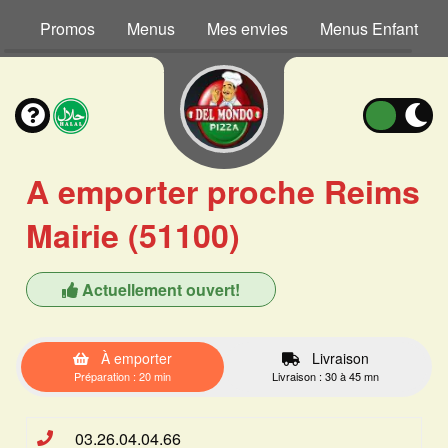
Promos
Menus
Mes envies
Menus Enfant
A emporter proche Reims
Mairie (51100)
Actuellement ouvert!
À emporter
Livraison
Préparation : 20 min
Livraison : 30 à 45 mn
03.26.04.04.66