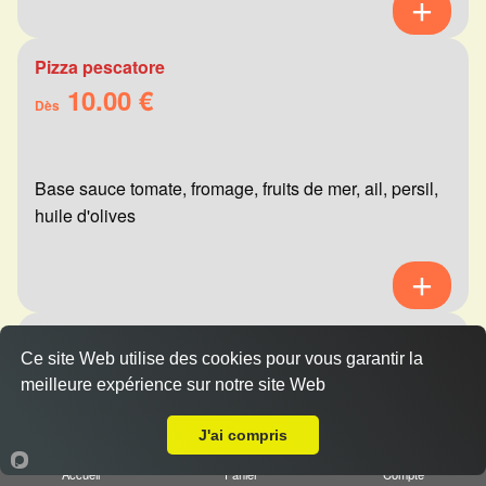
Pizza pescatore
10.00 €
Dès
Base sauce tomate, fromage, fruits de mer, ail, persil,
huile d'olives
Pizza mexicaine
Ce site Web utilise des cookies pour vous garantir la
10.00 €
Dès
meilleure expérience sur notre site Web
A Emporter sur Reims Châtillons
J'ai compris
Base sauce tomate, fromage, viande hachée,
Accueil
Panier
Compte