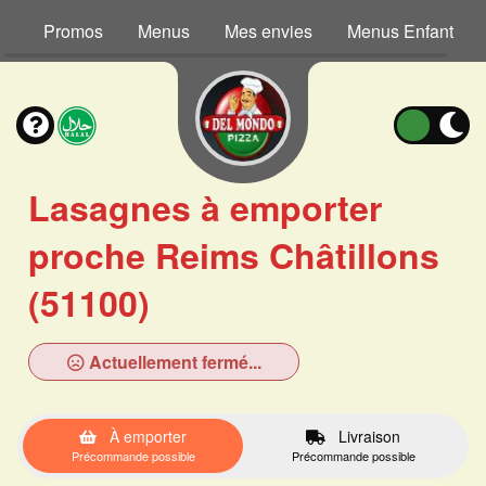
Promos
Menus
Mes envies
Menus Enfant
Lasagnes à emporter
proche Reims Châtillons
(51100)
Actuellement fermé...
À emporter
Livraison
Précommande possible
Précommande possible