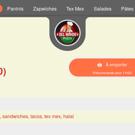
Paninis
Zapwiches
Tex Mex
Salades
Pâtes
À emporter
0)
Précommande pour 11h20
s, sandwiches, tacos, tex mex, halal