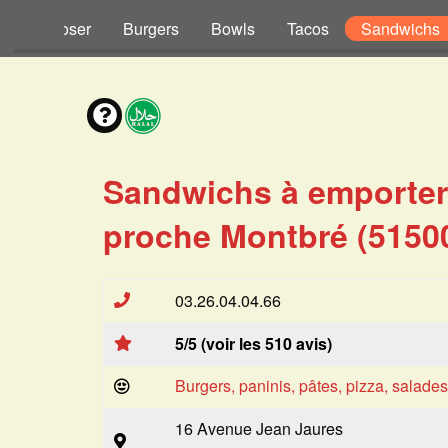
s à Composer
Burgers
Bowls
Tacos
Sandwichs
Sandwichs à emporter
proche Montbré (5150
03.26.04.04.66
5/5 (voir les 510 avis)
Burgers, paninis, pâtes, pizza, salade
16 Avenue Jean Jaures