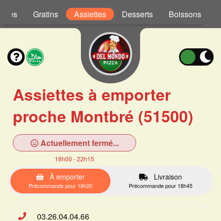
Pâtes
Gratins
Assiettes
Desserts
Boissons
Assiettes à emporter
proche Montbré (51500)
Actuellement fermé...
18h00 - 22h15
À emporter
Livraison
Précommande pour 18h20
Précommande pour 18h45
03.26.04.04.66