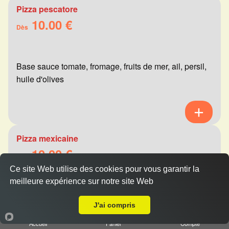
Pizza pescatore
10.00 €
Dès
Base sauce tomate, fromage, fruits de mer, ail, persil,
huile d'olives
Pizza mexicaine
10.00 €
Dès
Ce site Web utilise des cookies pour vous garantir la
meilleure expérience sur notre site Web
A Emporter sur Montbré
Base sauce tomate, fromage, viande hachée,
J'ai compris
merguez, champignons, poivrons
Accueil
Panier
Compte